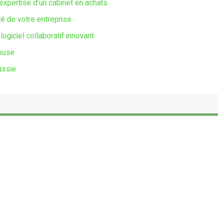
’expertise d’un cabinet en achats
té de votre entreprise
giciel collaboratif innovant
louse
ussie